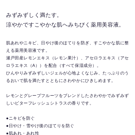
に
入
みずみずしく満たす。
り
涼やかですこやかな肌へみちびく薬用美容液。
を
解
除
肌あれやニキビ、日やけ後のほてりを防ぎ、すこやかな肌に整
す
える薬用美容液です。
る
瀬戸田産レモンエキス（レモン果汁）、アセロラエキス（アセ
ロラエキス（A））を配合（すべて保湿成分）。
ひんやりみずみずしいジェルが心地よくなじみ、たっぷりのう
るおいで肌を満たすとともにさわやかにひきしめます。
レモンとグレープフルーツをブレンドしたさわやかでみずみず
しいビターフレッシュシトラスの香りです。
●ニキビを防ぐ
●日やけ・雪やけ後のほてりを防ぐ
●肌あれ・あれ性