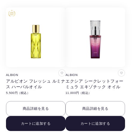
お
お
ALBION
ALBION
気
気
アルビオン フレッシュ ルミナ
エクシア シークレットフォー
ス ハーバルオイル
ミュラ エキゾチック オイル
に
に
5,500円（税込）
11,000円（税込）
入
入
り
り
商品詳細を見る
商品詳細を見る
に
に
追
追
カートに追加する
カートに追加する
加
加
す
す