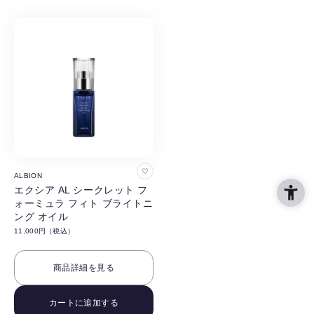
る
る
お
ALBION
気
エクシア AL シークレット フ
ォーミュラ フィト ブライトニ
に
ング オイル
入
11,000円（税込）
り
に
商品詳細を見る
追
加
カートに追加する
す