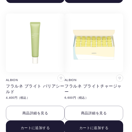
す
す
る
る
お
お
ALBION
ALBION
気
気
フラルネ ブライト バリアシー
フラルネ ブライトチャージャ
ルド
ー
に
に
4,400円（税込）
6,600円（税込）
入
入
り
り
商品詳細を見る
商品詳細を見る
に
に
追
追
カートに追加する
カートに追加する
加
加