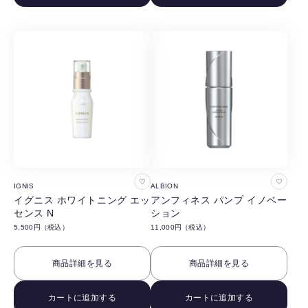
す
す
る
る
お
お
IGNIS
ALBION
気
気
イグニス ホワイトニング エッ
アンフィネス パンプ イノベー
センス N
ション
に
に
5,500円（税込）
11,000円（税込）
入
入
り
り
商品詳細を見る
商品詳細を見る
に
に
追
追
カートに追加する
カートに追加する
加
加