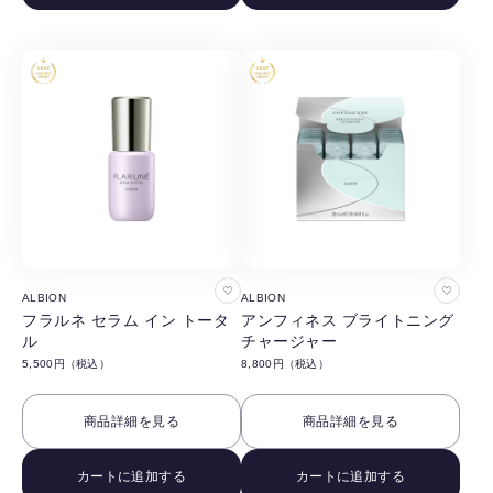
る
る
お
お
ALBION
ALBION
気
気
フラルネ セラム イン トータ
アンフィネス ブライトニング
ル
チャージャー
に
に
5,500円（税込）
8,800円（税込）
入
入
り
り
商品詳細を見る
商品詳細を見る
に
に
追
追
カートに追加する
カートに追加する
加
加