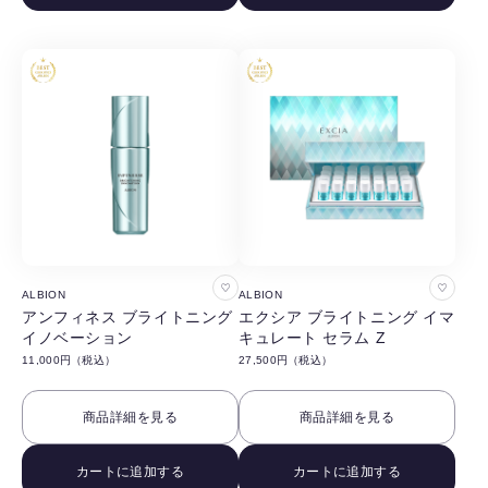
す
す
る
る
お
お
ALBION
ALBION
気
気
アンフィネス ブライトニング
エクシア ブライトニング イマ
イノベーション
キュレート セラム Z
に
に
11,000円（税込）
27,500円（税込）
入
入
り
り
商品詳細を見る
商品詳細を見る
に
に
追
追
カートに追加する
カートに追加する
加
加