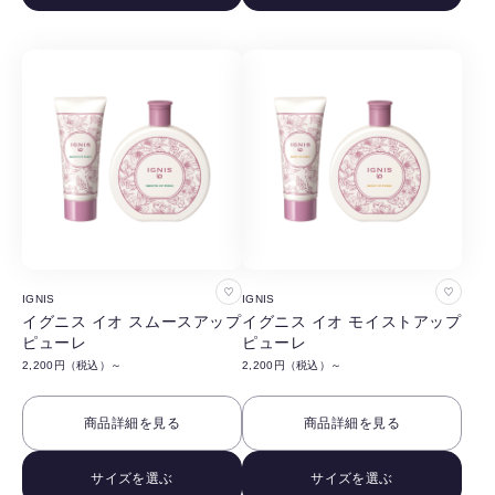
す
す
る
る
お
お
IGNIS
IGNIS
気
気
イグニス イオ スムースアップ
イグニス イオ モイストアップ
ピューレ
ピューレ
に
に
2,200円（税込）～
2,200円（税込）～
入
入
り
り
商品詳細を見る
商品詳細を見る
に
に
追
追
サイズを選ぶ
サイズを選ぶ
加
加