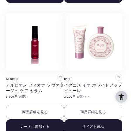
す
す
る
る
お
お
ALBION
IGNIS
気
気
アルビオン フィオナ ソヴァタ
イグニス イオ ホワイトアップ
ージュ ケア セラム
ピューレ
に
に
5,500円（税込）
2,200円（税込）～
入
入
り
り
商品詳細を見る
商品詳細を見る
に
に
追
追
カートに追加する
サイズを選ぶ
加
加