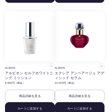
す
す
る
る
お
お
ALBION
ALBION
気
気
アルビオン セルフホワイトニ
エクシア アンベアージュ アデ
ング ミッション
ィシッド セラム
に
に
8,800円（税込）
22,000円（税込）
入
入
り
り
商品詳細を見る
商品詳細を見る
に
に
追
追
カートに追加する
カートに追加する
加
加