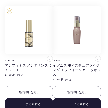
る
る
お
お
ALBION
IGNIS
気
気
アンフィネス メンテナンス シ
イグニス モイスチュアライジ
ョット 10
ング エフフォーリア エッセン
に
に
ス
13,200円（税込）
入
入
13,200円（税込）
り
り
に
に
商品詳細を見る
商品詳細を見る
追
追
加
加
カートに追加する
カートに追加する
す
す