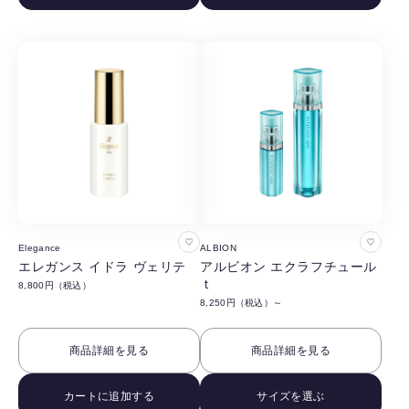
す
す
る
る
お
お
Elegance
ALBION
気
気
エレガンス イドラ ヴェリテ
アルビオン エクラフチュール
ｔ
8,800円（税込）
に
に
8,250円（税込）～
入
入
り
り
商品詳細を見る
商品詳細を見る
に
に
追
追
カートに追加する
サイズを選ぶ
加
加