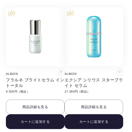
お
お
ALBION
ALBION
気
気
フラルネ ブライトセラム イン
エクシア シリウス スターブラ
トータル
イト セラム
に
に
5,500円（税込）
17,380円（税込）
入
入
り
り
商品詳細を見る
商品詳細を見る
に
に
追
追
カートに追加する
カートに追加する
加
加
す
す