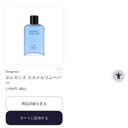
る
る
お
Elegance
気
エレガンス エナメルリムーバ
ー
に
1,650円（税込）
入
り
商品詳細を見る
に
追
カートに追加する
加
す