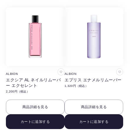
お
お
ALBION
ALBION
気
気
エクシア AL ネイルリムーバ
エプリス エナメルリムーバー
ー エクセレント
1,320円（税込）
に
に
2,200円（税込）
入
入
り
り
商品詳細を見る
商品詳細を見る
に
に
追
追
カートに追加する
カートに追加する
加
加
す
す