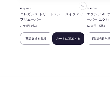
お
Elegance
ALBION
気
エレガンス トリートメント メイクアッ
エクシア AL
に
プリムーバー
ーバー エクセ
入
2,750円（税込）
3,300円（税込）
り
に
商品詳細を見る
カートに追加する
商品詳細を
追
加
す
る