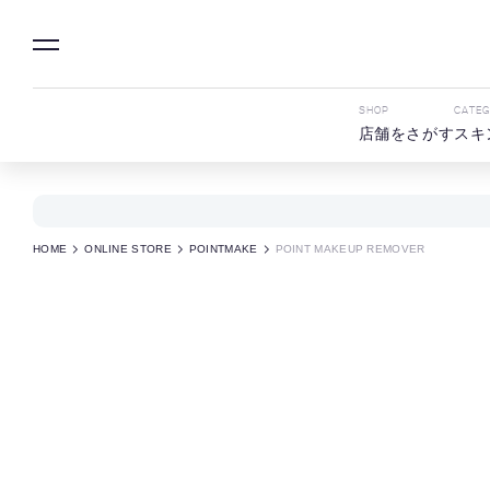
SHOP
CATE
店舗をさがす
スキ
HOME
ONLINE STORE
POINTMAKE
POINT MAKEUP REMOVER