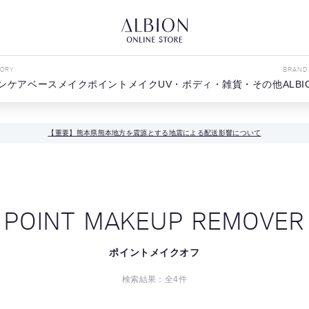
GORY
BRAND
ンケア
ベースメイク
ポイントメイク
UV・ボディ・雑貨・その他
ALBI
【重要】熊本県熊本地方を震源とする地震による配送影響について
POINT MAKEUP REMOVER
ポイントメイクオフ
検索結果：全
4
件