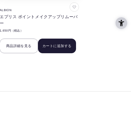
お
ALBION
気
エプリス ポイントメイクアップリムーバ
に
ー
入
1,650円（税込）
り
に
商品詳細を見る
カートに追加する
追
加
す
る