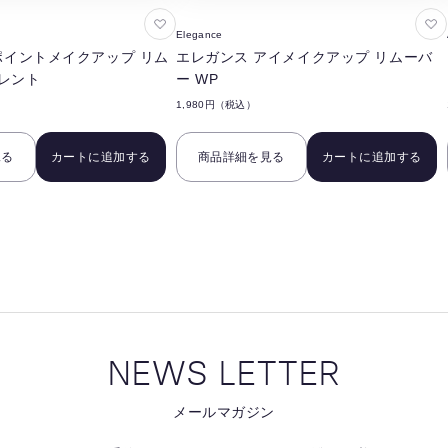
お
お
Elegance
気
気
 ポイントメイクアップ リム
エレガンス アイメイクアップ リムーバ
に
に
レント
ー WP
入
入
1,980円（税込）
り
り
に
に
見る
カートに追加する
商品詳細を見る
カートに追加する
追
追
加
加
す
す
る
る
NEWS LETTER
メールマガジン