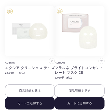
る
る
お
お
ALBION
ALBION
気
気
エクシア クリニシャス デイズ
フラルネ ブライトコンセント
レート マスク 28
22,000円（税込）
に
に
6,050円（税込）
入
入
り
り
商品詳細を見る
商品詳細を見る
に
に
追
追
カートに追加する
カートに追加する
加
加
す
す