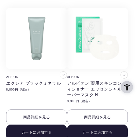
る
る
お
お
ALBION
ALBION
気
気
エクシア ブラックミネラル
アルビオン 薬用スキンコンデ
ィショナー エッセンシャル ペ
8,800円（税込）
に
に
ーパーマスク N
入
入
3,300円（税込）
り
り
に
に
商品詳細を見る
商品詳細を見る
追
追
加
加
カートに追加する
カートに追加する
す
す