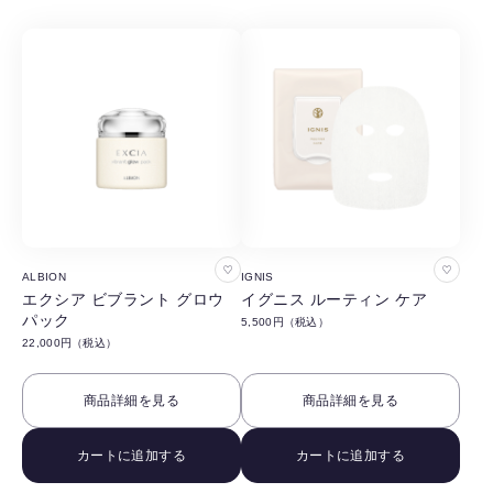
る
る
お
お
ALBION
IGNIS
気
気
エクシア ビブラント グロウ
イグニス ルーティン ケア
パック
5,500円（税込）
に
に
22,000円（税込）
入
入
り
り
商品詳細を見る
商品詳細を見る
に
に
追
追
カートに追加する
カートに追加する
加
加
す
す