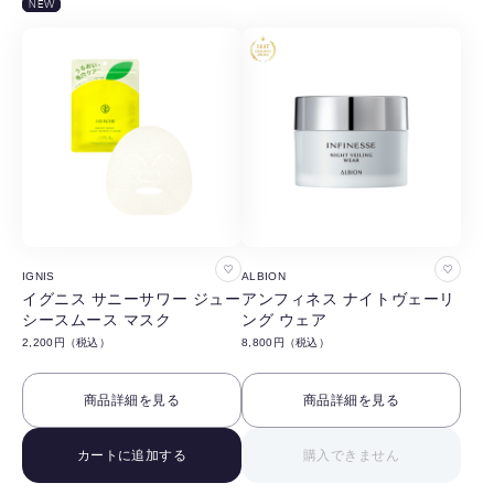
NEW
お
お
IGNIS
ALBION
気
気
イグニス サニーサワー ジュー
アンフィネス ナイトヴェーリ
シースムース マスク
ング ウェア
に
に
2,200円（税込）
8,800円（税込）
入
入
り
り
商品詳細を見る
商品詳細を見る
に
に
追
追
カートに追加する
購入できません
加
加
す
す