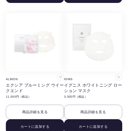
す
す
る
る
お
お
ALBION
IGNIS
気
気
エクシア ブルーミング ウイー
イグニス ホワイトニング ロー
クエンド
ション マスク
に
に
11,000円（税込）
3,300円（税込）
入
入
り
り
商品詳細を見る
商品詳細を見る
に
に
追
追
カートに追加する
カートに追加する
加
加