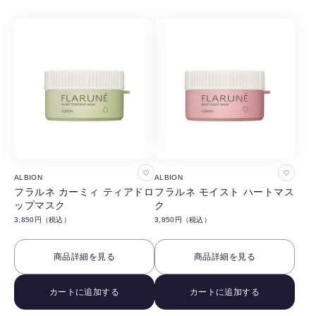
る
る
お
お
ALBION
ALBION
気
気
フラルネ カーミィ ティアドロ
フラルネ モイスト ハートマス
ップマスク
ク
に
に
3,850円（税込）
3,850円（税込）
入
入
り
り
商品詳細を見る
商品詳細を見る
に
に
追
追
カートに追加する
カートに追加する
加
加
す
す