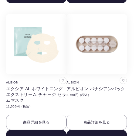
す
す
る
る
お
お
ALBION
ALBION
気
気
エクシア AL ホワイトニング
アルビオン パナシアンパック
エクストリーム チャージ セラ
2,750円（税込）
に
に
ムマスク
入
入
11,000円（税込）
り
り
に
に
商品詳細を見る
商品詳細を見る
追
追
加
加