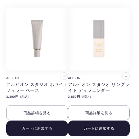
る
る
お
お
ALBION
ALBION
気
気
アルビオン スタジオ ホワイト
アルビオン スタジオ リングラ
フィラー ベース
イト ディフェンダー
に
に
3,300円（税込）
3,850円（税込）
入
入
り
り
商品詳細を見る
商品詳細を見る
に
に
追
追
カートに追加する
カートに追加する
加
加
す
す