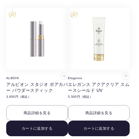
る
る
お
お
ALBION
Elegance
気
気
アルビオン スタジオ ポアカバ
エレガンス アクアクリア スム
ー パウダースティック
ースシールド UV
に
に
3,850円（税込）
5,500円（税込）
入
入
り
り
商品詳細を見る
商品詳細を見る
に
に
追
追
カートに追加する
カートに追加する
加
加
す
す