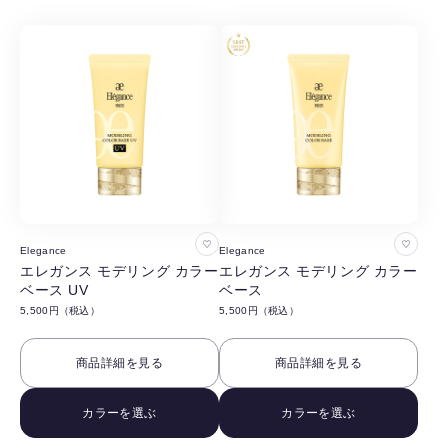
る
る
お
お
Elegance
Elegance
気
気
エレガンス モデリング カラー
エレガンス モデリング カラー
ベース UV
ベース
に
に
5,500円（税込）
5,500円（税込）
入
入
り
り
商品詳細を見る
商品詳細を見る
に
に
追
追
カラーを選ぶ
カラーを選ぶ
加
加
す
す