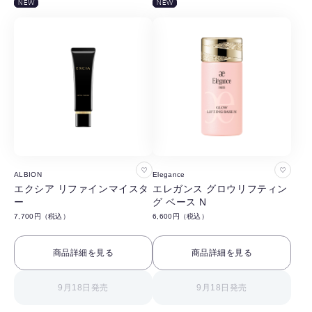
NEW
NEW
お
お
ALBION
Elegance
気
気
エクシア リファインマイスタ
エレガンス グロウリフティン
ー
グ ベース N
に
に
7,700円（税込）
6,600円（税込）
入
入
り
り
商品詳細を見る
商品詳細を見る
に
に
追
追
9月18日発売
9月18日発売
加
加
す
す