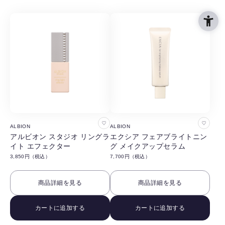
る
る
お
お
ALBION
ALBION
気
気
アルビオン スタジオ リングラ
エクシア フェアブライトニン
イト エフェクター
グ メイクアップセラム
に
に
3,850円（税込）
7,700円（税込）
入
入
り
り
商品詳細を見る
商品詳細を見る
に
に
追
追
カートに追加する
カートに追加する
加
加
す
す