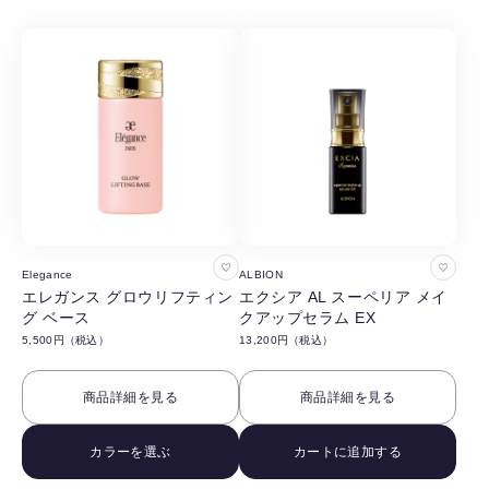
る
る
お
お
Elegance
ALBION
気
気
エレガンス グロウリフティン
エクシア AL スーペリア メイ
グ ベース
クアップセラム EX
に
に
5,500円（税込）
13,200円（税込）
入
入
り
り
商品詳細を見る
商品詳細を見る
に
に
追
追
カラーを選ぶ
カートに追加する
加
加
す
す