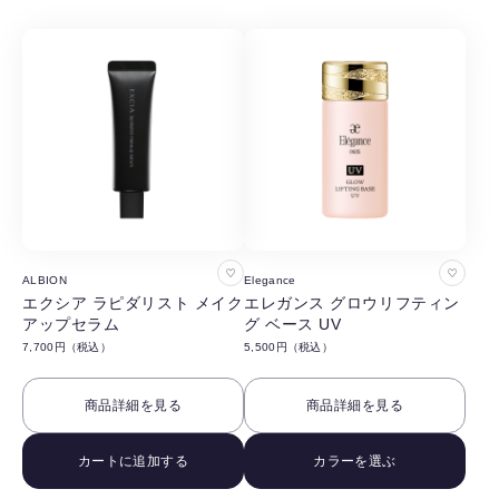
る
る
お
お
ALBION
Elegance
気
気
エクシア ラピダリスト メイク
エレガンス グロウリフティン
アップセラム
グ ベース UV
に
に
7,700円（税込）
5,500円（税込）
入
入
り
り
商品詳細を見る
商品詳細を見る
に
に
追
追
カートに追加する
カラーを選ぶ
加
加
す
す