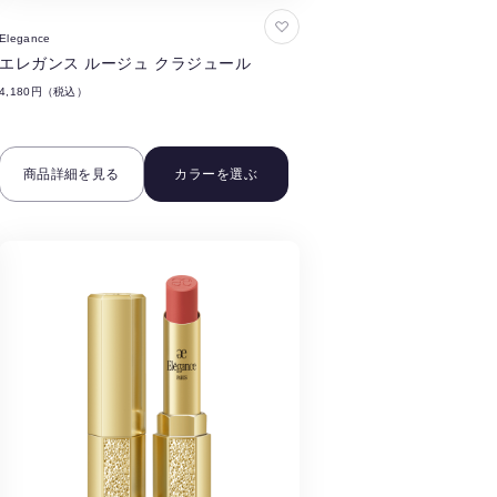
お
Elegance
気
エレガンス ルージュ クラジュール
に
4,180円（税込）
入
り
に
商品詳細を見る
カラーを選ぶ
追
加
す
る