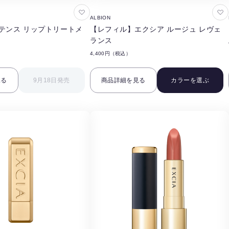
お
お
ALBION
気
気
テンス リップトリートメ
【レフィル】エクシア ルージュ レヴェ
に
に
ランス
入
入
4,400円（税込）
り
り
に
に
見る
9月18日発売
商品詳細を見る
カラーを選ぶ
追
追
加
加
す
す
る
る