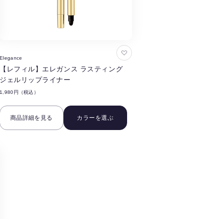
お
Elegance
気
【レフィル】エレガンス ラスティング
に
ジェルリップライナー
入
1,980円（税込）
り
に
商品詳細を見る
カラーを選ぶ
追
加
す
る