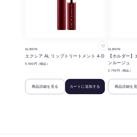
お
ALBION
ALBION
気
エクシア AL リップトリートメント 4-D
【ホルダー】エ
に
ンルージュ
5,500円（税込）
入
2,750円（税込）
り
に
商品詳細を見る
カートに追加する
商品詳細を
追
加
す
る