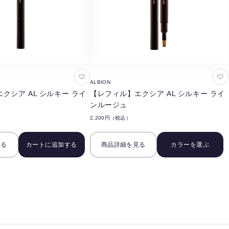
お
お
ALBION
気
気
クシア AL シルキー ライ
【レフィル】エクシア AL シルキー ライ
に
に
ンルージュ
入
入
2,200円（税込）
り
り
に
に
見る
カートに追加する
商品詳細を見る
カラーを選ぶ
追
追
加
加
す
す
る
る