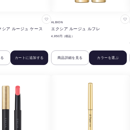
お
お
ALBION
気
気
シア ルージュ ケース
エクシア ルージュ ルフレ
に
に
4,950円（税込）
入
入
り
り
に
に
見る
カートに追加する
商品詳細を見る
カラーを選ぶ
追
追
加
加
す
す
る
る