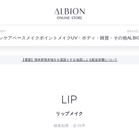
GORY
BRAND
ンケア
ベースメイク
ポイントメイク
UV・ボディ・雑貨・その他
ALBI
【重要】熊本県熊本地方を震源とする地震による配送影響について
LIP
リップメイク
検索結果：全
15
件