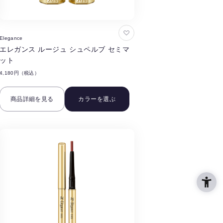
お
Elegance
気
エレガンス ルージュ シュペルブ セミマ
に
ット
入
4,180円（税込）
り
に
商品詳細を見る
カラーを選ぶ
追
加
す
る