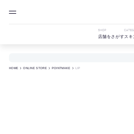
SHOP
CATE
店舗をさがす
スキ
HOME
ONLINE STORE
POINTMAKE
LIP