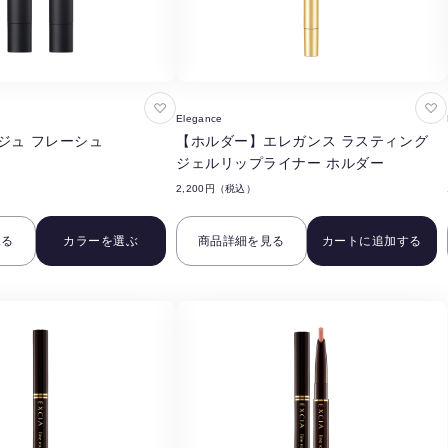
お
お
Elegance
気
気
ジュ フレーシュ
【ホルダー】エレガンス ラスティング
に
に
ジェルリップライナー ホルダー
入
入
2,200円（税込）
り
り
に
に
見る
カラーを選ぶ
商品詳細を見る
カートに追加する
追
追
加
加
す
す
る
る