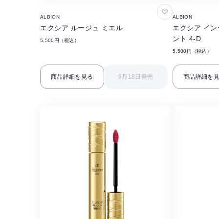
お
ALBION
ALBION
気
エクシア ルージュ ミエル
エクシア イン
に
ント 4-D
5,500円（税込）
入
5,500円（税込）
り
に
商品詳細を見る
9月18日発売
商品詳細を
追
加
す
る