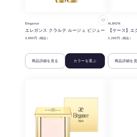
お
Elegance
ALBION
気
エレガンス クラルテ ルージュ ビジュー
【ケース】エク
に
3,850円（税込）
2,200円（税込）
入
り
に
商品詳細を見る
カラーを選ぶ
商品詳細を
追
加
す
る