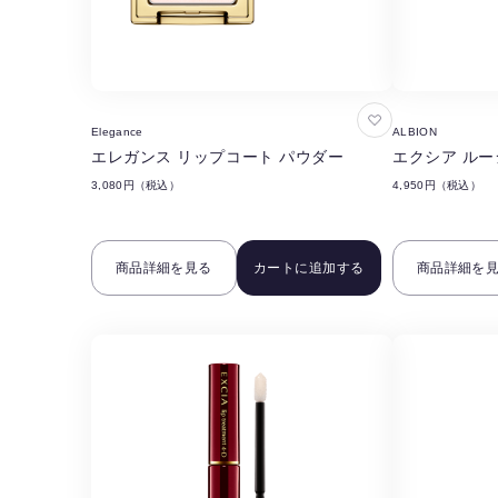
お
Elegance
ALBION
気
エレガンス リップコート パウダー
エクシア ルー
に
3,080円（税込）
4,950円（税込）
入
り
に
商品詳細を見る
カートに追加する
商品詳細を
追
加
す
る