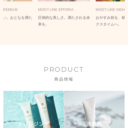
E PREMIUM
MOIST LINE EFFORIA
MOIST LINE NIGH
おい。おとなを満た
圧倒的な美しさ。満たされる未
おやすみ前を、柚
来を。
クスタイムへ。
PRODUCT
商品情報
クレンジング
洗顔料