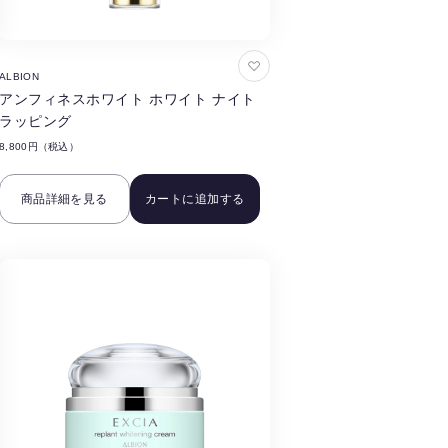
お
ALBION
気
アンフィネスホワイト ホワイト ナイト
に
ラッピング
入
8,800円（税込）
り
に
商品詳細を見る
カートに追加する
追
加
す
る