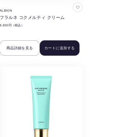
お
ALBION
気
フラルネ コクメルティ クリーム
に
6,600円（税込）
入
り
に
商品詳細を見る
カートに追加する
追
加
す
る