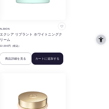
お
ALBION
気
エクシア リプラント ホワイトニングク
に
リーム
入
22,000円（税込）
り
に
商品詳細を見る
カートに追加する
追
加
す
る