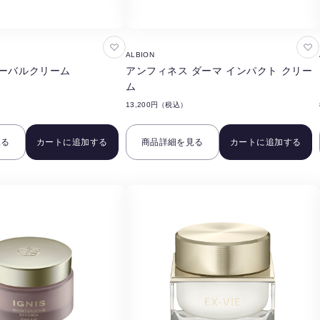
お
お
ALBION
気
気
ハーバルクリーム
アンフィネス ダーマ インパクト クリー
に
に
ム
入
入
13,200円（税込）
り
り
に
に
見る
カートに追加する
商品詳細を見る
カートに追加する
追
追
加
加
す
す
る
る