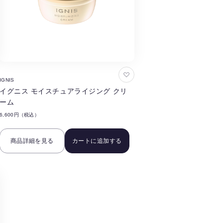
お
IGNIS
気
イグニス モイスチュアライジング クリ
に
ーム
入
6,600円（税込）
り
に
商品詳細を見る
カートに追加する
追
加
す
る