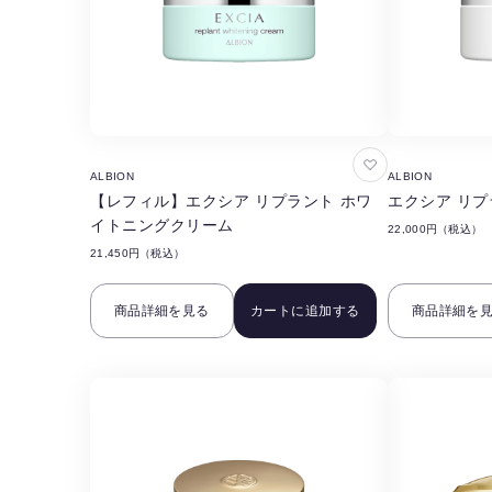
お
ALBION
ALBION
気
【レフィル】エクシア リプラント ホワ
エクシア リプ
に
イトニングクリーム
22,000円（税込）
入
21,450円（税込）
り
に
商品詳細を見る
カートに追加する
商品詳細を
追
加
す
る