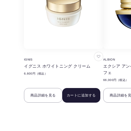
お
IGNIS
ALBION
気
イグニス ホワイトニング クリーム
エクシア アン
に
フェ
6,600円（税込）
入
66,000円（税込）
り
に
商品詳細を見る
カートに追加する
商品詳細を
追
加
す
る