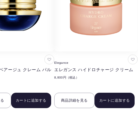
お
お
Elegance
気
気
ベアージュ クレーム パル
エレガンス ハイドロチャージ クリーム
に
に
8,800円（税込）
入
入
り
り
に
に
見る
カートに追加する
商品詳細を見る
カートに追加する
追
追
加
加
す
す
る
る