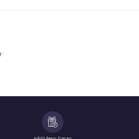
す
ALBION Beauty Program