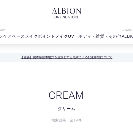
GORY
BRAND
ンケア
ベースメイク
ポイントメイク
UV・ボディ・雑貨・その他
ALBI
【重要】熊本県熊本地方を震源とする地震による配送影響について
CREAM
クリーム
検索結果：全
19
件