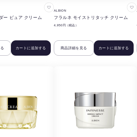
お
お
ALBION
気
気
ダー ピュア クリーム
フラルネ モイストリタッチ クリーム
に
に
4,950円（税込）
入
入
り
り
に
に
見る
カートに追加する
商品詳細を見る
カートに追加する
追
追
加
加
す
す
る
る