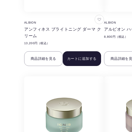
お
ALBION
ALBION
気
アンフィネス ブライトニング ダーマ ク
アルビオン 
に
リーム
8,800円（税込）
入
13,200円（税込）
り
に
商品詳細を見る
カートに追加する
商品詳細を
追
加
す
る