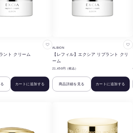
お
お
ALBION
気
気
ラント クリーム
【レフィル】エクシア リプラント クリ
に
に
ーム
入
入
21,450円（税込）
り
り
に
に
見る
カートに追加する
商品詳細を見る
カートに追加する
追
追
加
加
す
す
る
る