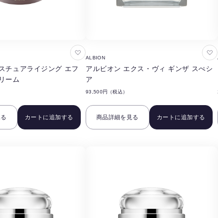
お
お
ALBION
気
気
スチュアライジング エフ
アルビオン エクス・ヴィ ギンザ スぺシ
に
に
リーム
ア
入
入
93,500円（税込）
り
り
に
に
見る
カートに追加する
商品詳細を見る
カートに追加する
追
追
加
加
す
す
る
る