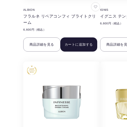
お
ALBION
IGNIS
気
フラルネ リペアコンフィ ブライトクリ
イグニス テン
に
ーム
6,600円（税込）
入
6,600円（税込）
り
に
商品詳細を見る
カートに追加する
商品詳細を
追
加
す
る