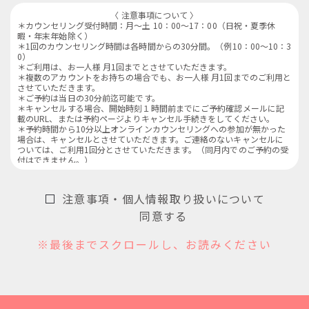
〈 注意事項について 〉
＊カウンセリング受付時間：月～土 10：00～17：00（日祝・夏季休
暇・年末年始除く）
＊1回のカウンセリング時間は各時間からの30分間。（例10：00～10：3
0）
＊ご利用は、お一人様 月1回までとさせていただきます。
＊複数のアカウントをお持ちの場合でも、お一人様 月1回までのご利用と
させていただきます。
＊ご予約は当日の30分前迄可能です。
＊キャンセルする場合、開始時刻１時間前までにご予約確認メールに記
載のURL、または予約ページよりキャンセル手続きをしてください。
＊予約時間から10分以上オンラインカウンセリングへの参加が無かった
場合は、キャンセルとさせていただきます。ご連絡のないキャンセルに
ついては、ご利用1回分とさせていただきます。（同月内でのご予約の受
付はできません。）
＊オンラインカウンセリングでは、商品の販売はいたしません。
＊お客様に合った商品をお肌を診ながらご紹介させていただくため、カ
ウンセリング中はビデオ機能をオンにした状態でご参加ください。
注意事項・個人情報取り扱いについて
＊安全が確保された環境でのご参加をお願いいたします。
（車の運転中や、公共交通機関での移動中のご利用はお控えください）
同意する
＊オンラインカウンセリング終了後、ご登録いただいたメールアドレス
宛に、フォローメールをお送りしております。
※最後までスクロールし、お読みください
＊カウンセリングのご利用にかかるパケット通信料はお客様のご負担と
なります。
＊Wi-Fi環境でのご利用をお勧めいたします。
＊通信状態、機材トラブルによってうまく通信できない可能性がござい
ます。その場合は一度Zoomを切らせて頂きますのでご了承ください。ま
た、通信状態が改善されない場合、ご登録いただいた電話番号にご連絡
させていただくことがございます。