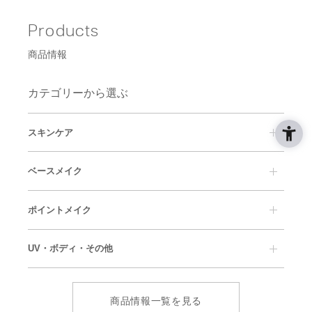
Products
商品情報
カテゴリーから選ぶ
スキンケア
クレンジング
洗顔料
ベースメイク
乳液
化粧水
美容液
クリーム
ファンデーション
メイクアップベース
ポイントメイク
マッサージ
パック
コンシーラー
フェイスパウダー
美容オイル
アイケア
アイメイク
リップメイク
リップケア
スペシャルケア・その他
UV・ボディ・その他
チーク・フェイスカラー
ネイル
ネイルリムーバー
ポイントメイクオフ
UVケア
ハンド・ボディケア
コットン
商品情報一覧を見る