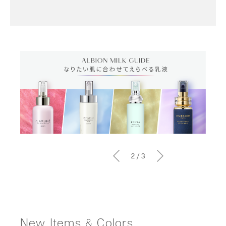
2
/
3
New Items & Colors