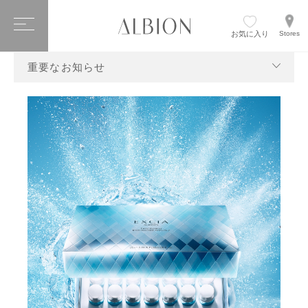
お気に入り
Stores
重要なお知らせ
メンバーシッププログラム「ALBION Beauty Program」開始
購入個数制限について Quantity limit for the purchase
アルビオン商品の模倣品にご注意ください