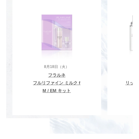
8月18日（火）
フラルネ
フルリファイン ミルク f
リッチ
M / EM キット