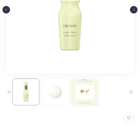
お
気
に