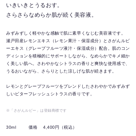
入
いきいきとうるおす。
り
さらさらなめらか肌が続く美容液。
を
解
除
みずみずしく軽やかな感触で肌に素早くなじむ美容液です。
す
瀬戸田産レモンエキス（レモン果汁・保湿成分）とさがんルビ
る
ーエキス（グレープフルーツ液汁・保湿成分）配合。肌のコン
ディションを積極的にサポートしながら、なめらかでキメ細か
く美しい肌へ。さわやかなシトラスの香りと爽快な使用感で、
うるおいながら、さらりとした涼しげな肌が続きます。
レモンとグレープフルーツをブレンドしたさわやかでみずみず
しいビターフレッシュシトラスの香りです。
※「さがんルビー」は登録商標です
30ml
価格 4,400円（税込）