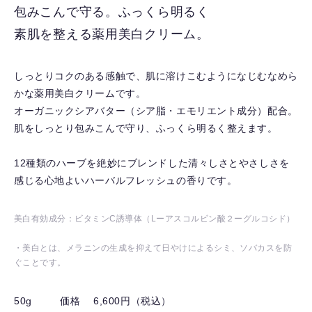
入
包みこんで守る。ふっくら明るく
り
素肌を整える薬用美白クリーム。
を
解
除
しっとりコクのある感触で、肌に溶けこむようになじむなめら
す
かな薬用美白クリームです。
る
オーガニックシアバター（シア脂・エモリエント成分）配合。
肌をしっとり包みこんで守り、ふっくら明るく整えます。
12種類のハーブを絶妙にブレンドした清々しさとやさしさを
感じる心地よいハーバルフレッシュの香りです。
美白有効成分：ビタミンC誘導体（Lーアスコルビン酸２ーグルコシド）
・美白とは、メラニンの生成を抑えて日やけによるシミ、ソバカスを防
ぐことです。
50g
価格 6,600円（税込）