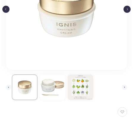
お
気
に