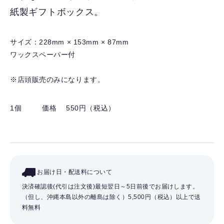
り
紙製ギフトボックス。
を
解
除
サイズ：228mm × 153mm × 87mm
す
ワックスペーパー付
る
※店頭販売のみになります。
1個
価格 550円（税込）
お届け日・配送料について
決済確認後(代引は注文後)最短翌日～5日前後でお届けします。
（但し、沖縄本島以外の離島は除く）
5,500円（税込）以上で送
料無料