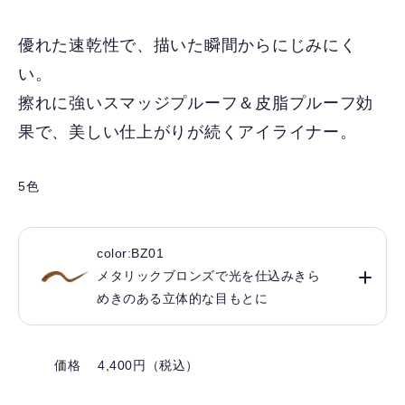
に
入
優れた速乾性で、描いた瞬間からにじみにく
り
い。
を
解
擦れに強いスマッジプルーフ＆皮脂プルーフ効
除
果で、美しい仕上がりが続くアイライナー。
す
る
5色
color:BZ01
メタリックブロンズで光を仕込みきら
めきのある立体的な目もとに
価格 4,400円（税込）