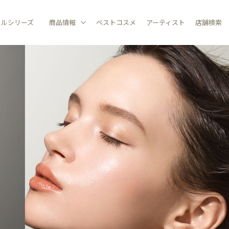
ドルシリーズ
商品情報
ベストコスメ
アーティスト
店舗検索
ベストコスメ
POINT MAKEUP
BASE MAKEUP
TOOL
すべての商品
アイ
メイクアップベース
リムーバー
リップ
ファンデーション
ブラッシュ
フェイスカラー
フェイスパウダー
スポンジ・パ
EGANCE 2026 AUTUMN
ELEGANCE 2026
ELEGANCE 2026
ネイル
AIRY LIQUID FOUNDATION
MODELING COLOR BAS