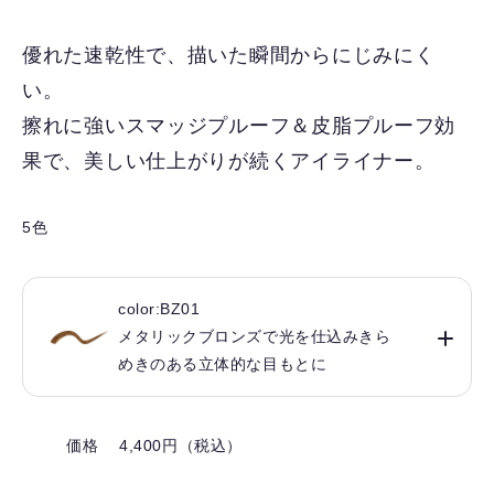
に
入
優れた速乾性で、描いた瞬間からにじみにく
り
い。
を
解
擦れに強いスマッジプルーフ＆皮脂プルーフ効
除
果で、美しい仕上がりが続くアイライナー。
す
る
5色
color:BZ01
メタリックブロンズで光を仕込みきら
めきのある立体的な目もとに
価格 4,400円（税込）