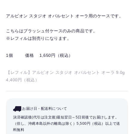
入
り
アルビオン スタジオ オパルセント オーラ用のケースです。
を
解
こちらはブラッシュ付ケースのみの商品です。
除
※レフィルは別売りになります。
す
る
1個
価格 1,650円（税込）
【レフィル】アルビオン スタジオ オパルセント オーラ 9.0g
4,400円（税込）
お届け日・配送料について
決済確認後(代引は注文後)最短翌日～5日前後でお届けします。
（但し、沖縄本島以外の離島は除く）
5,500円（税込）以上で送
料無料