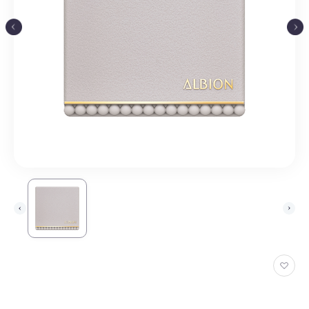
お
気
に