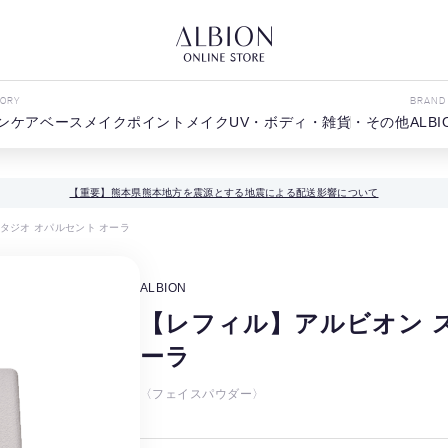
GORY
BRAND
ンケア
ベースメイク
ポイントメイク
UV・ボディ・雑貨・その他
ALBI
【重要】熊本県熊本地方を震源とする地震による配送影響について
タジオ オパルセント オーラ
ALBION
【レフィル】アルビオン 
ーラ
〈フェイスパウダー〉