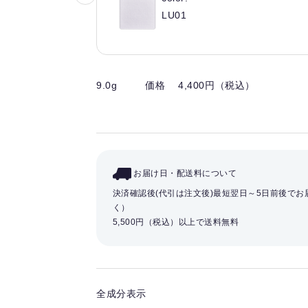
気
LU01
に
入
り
を
9.0g
価格 4,400円（税込）
解
除
す
る
お届け日・配送料について
決済確認後(代引は注文後)最短翌日～5日前後で
く）
5,500円（税込）以上で送料無料
全成分表示