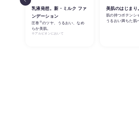
リ感
乳液発想。新・ミルク ファ
美肌のはじまり
肌の持つポテンシ
ンデーション
うるおい満ちた肌
※
ルビオ
圧巻
のツヤ、うるおい、なめ
らか美肌。
※アルビオンにおいて