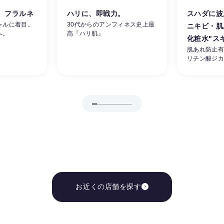
。フラルネ
ハリに、即戦力。
スハダに波
ャルに着目。
30代からのアンフィネス史上最
ニキビ・肌
へ。
高『ハリ肌』
化粧水"ス
肌あれ防止
リチン酸ジ
お近くの店舗を探す