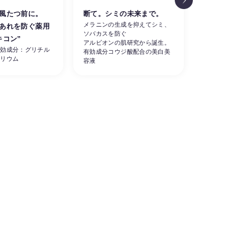
風たつ前に。
断て。シミの未来まで。
涼し
メラニンの生成を抑えてシミ、
あれを防ぐ薬用
肌。
ソバカスを防ぐ
素早く
キコン”
アルビオンの肌研究から誕生。
ーを同
有効成分：グリチル
有効成分コウジ酸配合の美白美
せる夏
カリウム
容液