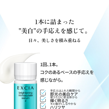
1本に詰まった
"美白"の手応えを感じて。
日々、美しさを積み重ねる
1回、1本。
コクのあるベースの手応えを
感じながら。
手応えはふれた瞬間から
即光の美白ケア
使うたびに肌全体から
輝く明るさ
キメ細かくしなやかな
ハリツヤ