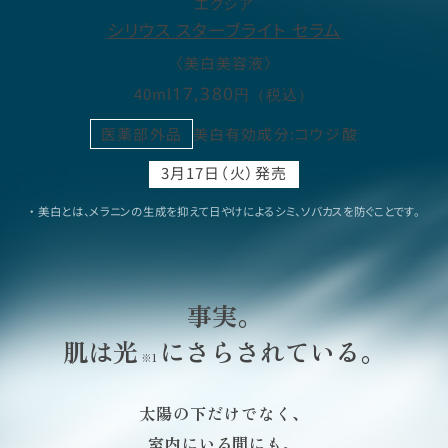
エクシア
シリウス スターブライト セラム
〈美白美容液〉
17,380
40ml
円（税込）
医薬部外品
美白有効成分:コウジ酸
3月17日（火）発売
・ 美白とは、メラニンの生成を抑えて日やけによるシミ、ソバカスを防ぐことです。
事実。
肌は光
にさらされている。
※1
太陽の下だけでなく、
室内にいる間にも、