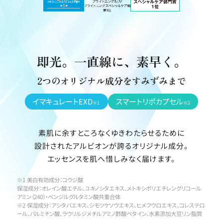
即光。一直線に、素早く。
2つのオリジナル成分をすみずみまで
イマキュレートEXD
スマートリポカプセル
※1
※2
素肌に余すところなくゆきわたらせるために
設計されたアルビオンが誇るオリジナル成分。
エッセンスを肌へ惜しみなく届けます。
※1 美白有効成分：コウジ酸
保湿成分：オレイン酸エチル、ユキノシタエキス、メトキシポリエチレングリコール
アミン（240）・ベンジルグルタミン酸共重合体
※2 保湿成分：アシタバエキス、シモツケソウエキス、ヒメフウロエキス、コレステロ
ール、パルミチン酸、ラウリルジメチルアミノ酢酸ベタイン、水素添加大豆リン脂質