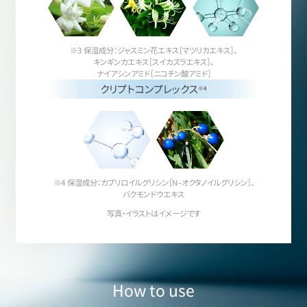
※3 保湿成分：ジャスミン花エキス［マツリカエキス］、
キンギンカエキス［スイカズラエキス］、
ナイアシンアミド［ニコチン酸アミド］
クリプトコンプレックス
※4
※4 保湿成分：カプリロイルグリシン［N–オクタノイルグリシン］、
バクモンドウエキス
写真・イラストはイメージです
How to use