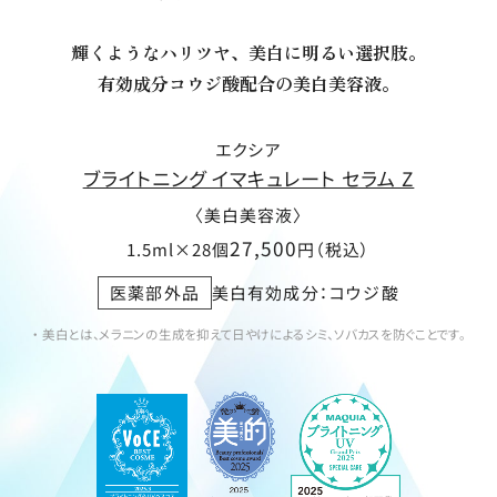
輝くようなハリツヤ、美白に明るい選択肢。
有効成分コウジ酸配合の美白美容液。
エクシア
ブライトニング イマキュレート セラム Z
〈美白美容液〉
27,500
1.5ml×28個
円（税込）
医薬部外品
美白有効成分：コウジ酸
・ 美白とは、メラニンの生成を抑えて日やけによるシミ、ソバカスを防ぐことです。