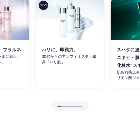
。フラルネ
ハリに、即戦力。
スハダに波
ャルに着目。
30代からのアンフィネス史上最
ニキビ・肌
へ。
高『ハリ肌』
化粧水"ス
肌あれ防止
リチン酸ジ