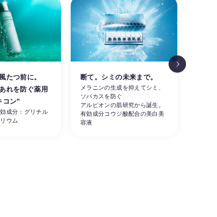
風たつ前に。
断て。シミの未来まで。
涼し
メラニンの生成を抑えてシミ、
あれを防ぐ薬用
肌。
ソバカスを防ぐ
素早く
キコン”
アルビオンの肌研究から誕生。
ーを同
有効成分：グリチル
有効成分コウジ酸配合の美白美
せる夏
カリウム
容液