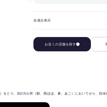
気
に
入
全成分表示
り
を
解
除
お近くの店舗を探す
す
る
g）をとり、顔の5か所（額、両ほほ、鼻、あご）においてから、顔