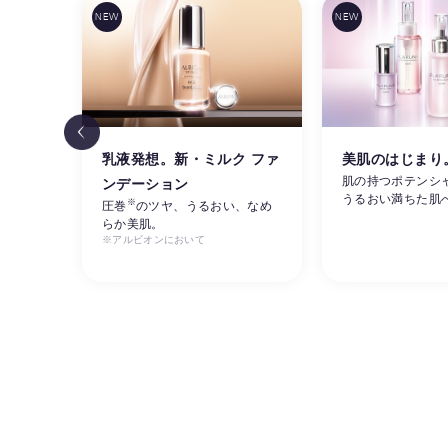
リ感
乳液発想。新・ミルク ファ
美肌のはじまり
肌の持つポテンシ
ンデーション
うるおい満ちた肌
※
ルビオ
圧巻
のツヤ、うるおい、なめ
らか美肌。
※アルビオンにおいて