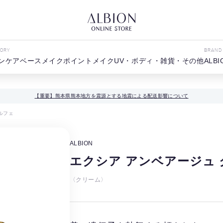
GORY
BRAND
ンケア
ベースメイク
ポイントメイク
UV・ボディ・雑貨・その他
ALBI
【重要】熊本県熊本地方を震源とする地震による配送影響について
ルフェ
ALBION
エクシア アンベアージュ 
〈クリーム〉