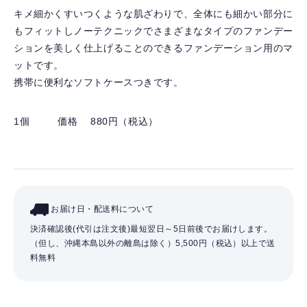
り
キメ細かくすいつくような肌ざわりで、全体にも細かい部分に
を
もフィットしノーテクニックでさまざまなタイプのファンデー
解
ションを美しく仕上げることのできるファンデーション用のマ
除
ットです。
す
携帯に便利なソフトケースつきです。
る
1個
価格 880円（税込）
お届け日・配送料について
決済確認後(代引は注文後)最短翌日～5日前後でお届けします。
（但し、沖縄本島以外の離島は除く）
5,500円（税込）以上で送
料無料