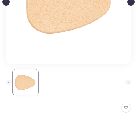
お
気
に
入