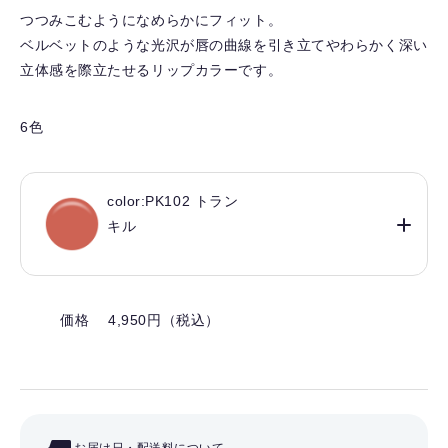
り
つつみこむようになめらかにフィット。
を
ベルベットのような光沢が唇の曲線を引き立てやわらかく深い
解
立体感を際立たせるリップカラーです。
除
す
る
6色
color:PK102 トラン
キル
価格 4,950円（税込）