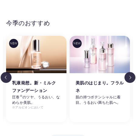
今季のおすすめ
乳液発想。新・ミルク
美肌のはじまり。フラル
ファンデーション
ネ
※
圧巻
のツヤ、うるおい、な
肌の持つポテンシャルに着
めらか美肌。
目。うるおい満ちた肌へ。
※アルビオンにおいて