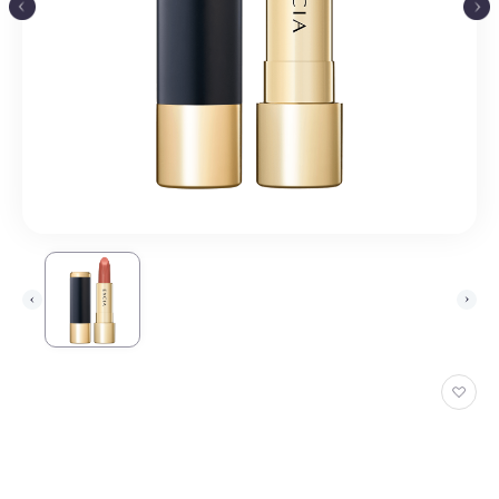
お
気
に
入