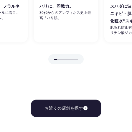
。フラルネ
ハリに、即戦力。
スハダに波
ャルに着目。
30代からのアンフィネス史上最
ニキビ・肌
へ。
高『ハリ肌』
化粧水"ス
肌あれ防止
リチン酸ジ
お近くの店舗を探す