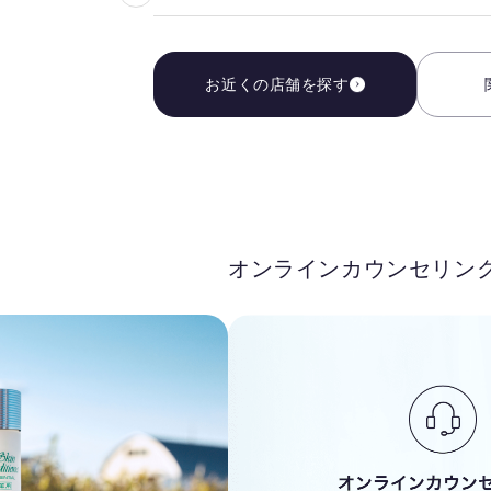
気
に
入
お近くの店舗を探す
り
を
解
除
す
る
オンラインカウンセリン