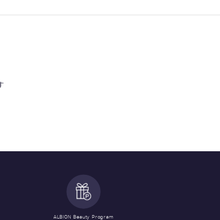
す
ALBION Beauty Program