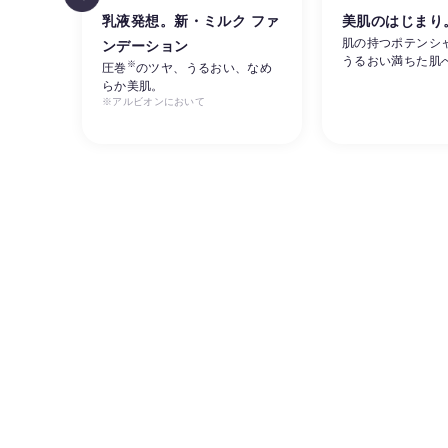
リ感
乳液発想。新・ミルク ファ
美肌のはじまり
肌の持つポテンシ
ンデーション
うるおい満ちた肌
※
ルビオ
圧巻
のツヤ、うるおい、なめ
らか美肌。
※アルビオンにおいて