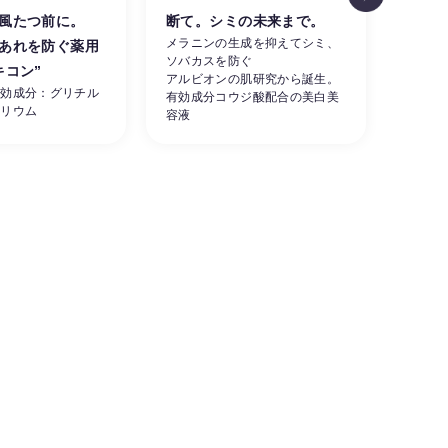
風たつ前に。
断て。シミの未来まで。
涼し
メラニンの生成を抑えてシミ、
あれを防ぐ薬用
肌。
ソバカスを防ぐ
素早く
キコン”
アルビオンの肌研究から誕生。
ーを同
有効成分：グリチル
有効成分コウジ酸配合の美白美
せる夏
カリウム
容液