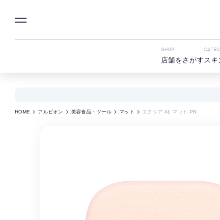
SHOP
CATE
店舗をさがす
スキ
HOME
アルビオン
美容食品・ツール
マット
エクシア AL マット PN