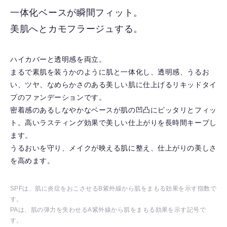
入
一体化ベースが瞬間フィット。
り
美肌へとカモフラージュする。
を
解
除
ハイカバーと透明感を両立。
す
まるで素肌を装うかのように肌と一体化し、透明感、うるお
る
い、ツヤ、なめらかさのある美しい肌に仕上げるリキッドタイ
プのファンデーションです。
密着感のあるしなやかなベースが肌の凹凸にピッタリとフィッ
ト。高いラスティング効果で美しい仕上がりを長時間キープし
ます。
うるおいを守り、メイクが映える肌に整え、仕上がりの美しさ
を高めます。
SPFは、肌に炎症をおこさせるB紫外線から肌をまもる効果を示す指数で
す。
PAは、肌の弾力を失わせるA紫外線から肌をまもる効果を示す記号で
す。