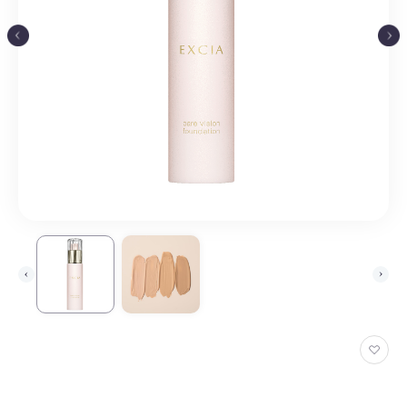
お
気
に