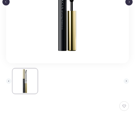
お
気
に
入