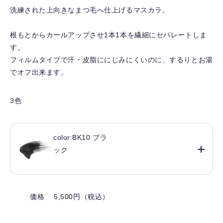
り
洗練された上向きなまつ毛へ仕上げるマスカラ。
を
解
根もとからカールアップさせ1本1本を繊細にセパレートしま
除
す。
す
フィルムタイプで汗・皮脂ににじみにくいのに、するりとお湯
る
でオフ出来ます。
3色
color:BK10 ブラ
ック
価格 5,500円（税込）