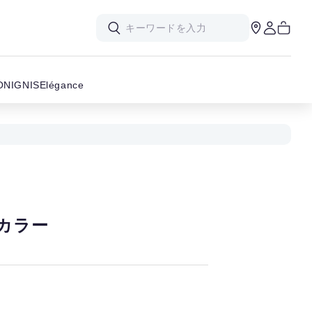
ON
IGNIS
Elégance
カラー