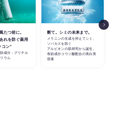
風たつ前に。
断て。シミの未来まで。
涼し
メラニンの生成を抑えてシミ、
あれを防ぐ薬用
肌。
ソバカスを防ぐ
素早く
キコン”
アルビオンの肌研究から誕生。
ーを同
有効成分：グリチル
有効成分コウジ酸配合の美白美
せる夏
カリウム
容液