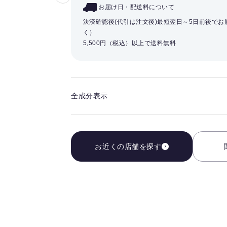
気
お届け日・配送料について
に
決済確認後(代引は注文後)最短翌日～5日前後で
入
く）
5,500円（税込）以上で送料無料
り
を
解
除
す
全成分表示
る
お近くの店舗を探す