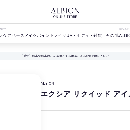
GORY
BRAND
ンケア
ベースメイク
ポイントメイク
UV・ボディ・雑貨・その他
ALBI
【重要】熊本県熊本地方を震源とする地震による配送影響について
ー
ALBION
エクシア リクイッド アイ