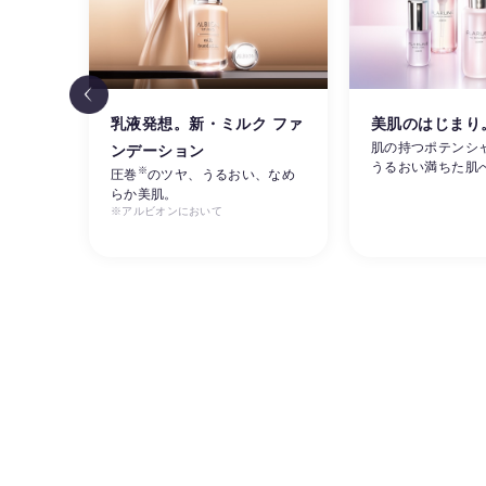
リ感
乳液発想。新・ミルク ファ
美肌のはじまり
肌の持つポテンシ
ンデーション
うるおい満ちた肌
※
ルビオ
圧巻
のツヤ、うるおい、なめ
らか美肌。
※アルビオンにおいて