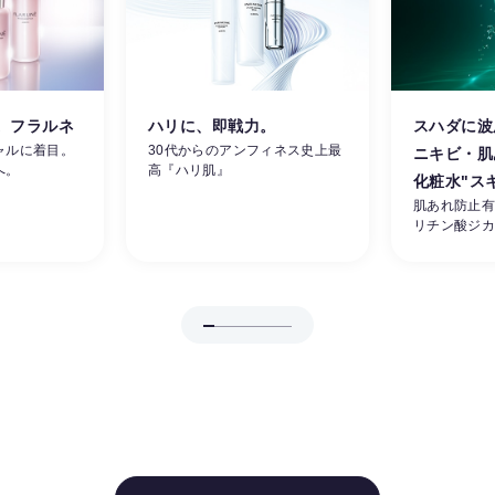
。フラルネ
ハリに、即戦力。
スハダに波
ャルに着目。
30代からのアンフィネス史上最
ニキビ・肌
へ。
高『ハリ肌』
化粧水"ス
肌あれ防止
リチン酸ジ