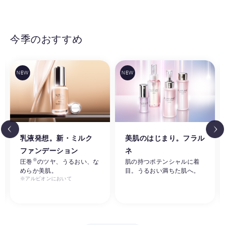
今季のおすすめ
乳液発想。新・ミルク
美肌のはじまり。フラル
ファンデーション
ネ
※
圧巻
のツヤ、うるおい、な
肌の持つポテンシャルに着
めらか美肌。
目。うるおい満ちた肌へ。
※アルビオンにおいて