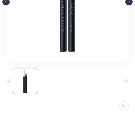
お
気
に
入