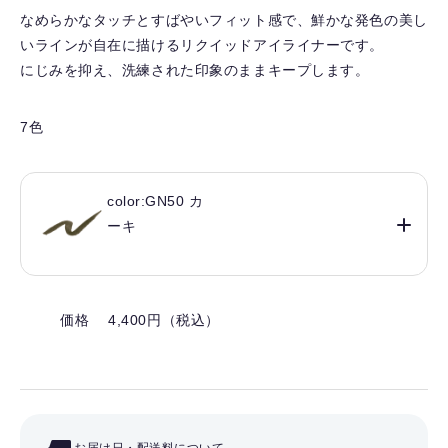
り
なめらかなタッチとすばやいフィット感で、鮮かな発色の美し
を
いラインが自在に描けるリクイッドアイライナーです。
解
にじみを抑え、洗練された印象のままキープします。
除
す
る
7色
color:GN50 カ
ーキ
価格 4,400円（税込）