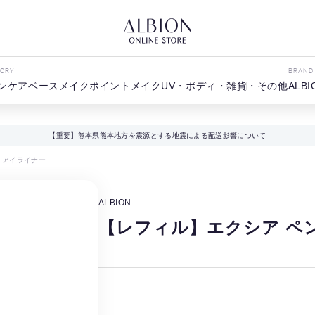
GORY
BRAND
ンケア
ベースメイク
ポイントメイク
UV・ボディ・雑貨・その他
ALBI
【重要】熊本県熊本地方を震源とする地震による配送影響について
 アイライナー
ALBION
【レフィル】エクシア ペ