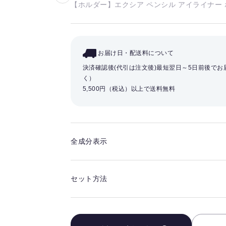
【ホルダー】エクシア ペンシル アイライナー ホ
気
に
入
り
お届け日・配送料について
を
決済確認後(代引は注文後)最短翌日～5日前後で
解
く）
除
5,500円（税込）以上で送料無料
す
る
全成分表示
セット方法