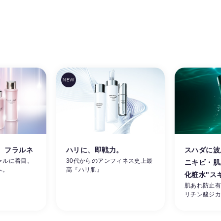
。フラルネ
ハリに、即戦力。
スハダに波
ャルに着目。
30代からのアンフィネス史上最
ニキビ・肌
へ。
高『ハリ肌』
化粧水"ス
肌あれ防止
リチン酸ジ