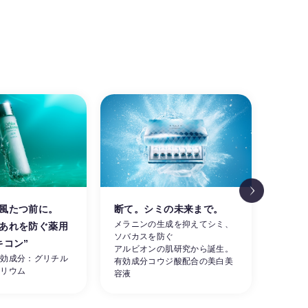
風たつ前に。
断て。シミの未来まで。
涼し
メラニンの生成を抑えてシミ、
あれを防ぐ薬用
肌。
ソバカスを防ぐ
素早く
キコン”
アルビオンの肌研究から誕生。
ーを同
有効成分：グリチル
有効成分コウジ酸配合の美白美
せる夏
カリウム
容液