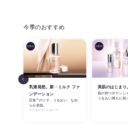
今季のおすすめ
リ感
乳液発想。新・ミルク ファ
美肌のはじまり
肌の持つポテンシ
ンデーション
うるおい満ちた肌
※
ルビオ
圧巻
のツヤ、うるおい、なめ
らか美肌。
※アルビオンにおいて