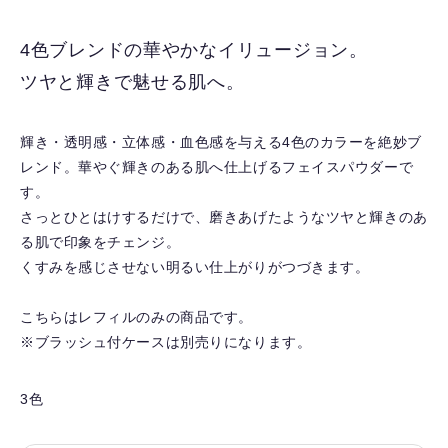
に
入
4色ブレンドの華やかなイリュージョン。
り
ツヤと輝きで魅せる肌へ。
を
解
除
輝き・透明感・立体感・血色感を与える4色のカラーを絶妙ブ
す
レンド。華やぐ輝きのある肌へ仕上げるフェイスパウダーで
る
す。
さっとひとはけするだけで、磨きあげたようなツヤと輝きのあ
る肌で印象をチェンジ。
くすみを感じさせない明るい仕上がりがつづきます。
こちらはレフィルのみの商品です。
※ブラッシュ付ケースは別売りになります。
3色