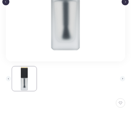
お
気
に
入