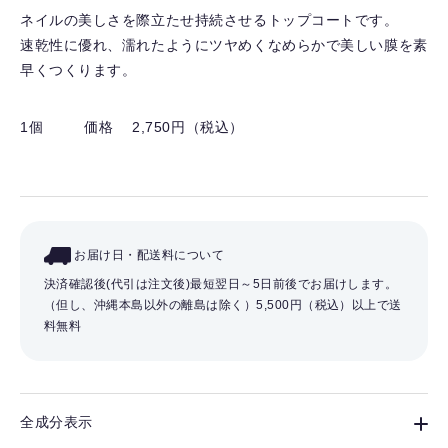
り
ネイルの美しさを際立たせ持続させるトップコートです。
を
速乾性に優れ、濡れたようにツヤめくなめらかで美しい膜を素
解
早くつくります。
除
す
る
1個
価格 2,750円（税込）
お届け日・配送料について
決済確認後(代引は注文後)最短翌日～5日前後でお届けします。
（但し、沖縄本島以外の離島は除く）
5,500円（税込）以上で送
料無料
全成分表示