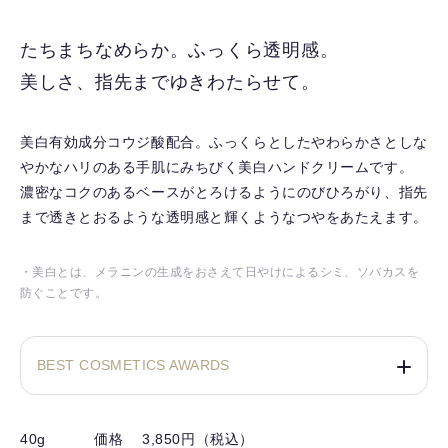
に
入
たちまちなめらか。ふっくら透明感。
り
美しさ、指先までゆきわたらせて。
を
解
除
美白有効成分コウジ酸配合。ふっくらとしたやわらかさとしな
す
やかなハリのある手肌にみちびく美白ハンドクリームです。
る
濃密なコクのあるベースがとろけるようにのびひろがり、指先
まで透きとおるような透明感と輝くようなつやをあたえます。
・美白とは、メラニンの生成をおさえて日やけによるシミ、ソバカスを
防ぐことです。
BEST COSMETICS AWARDS
40g
価格 3,850円（税込）