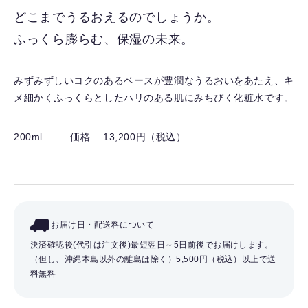
入
どこまでうるおえるのでしょうか。
り
ふっくら膨らむ、保湿の未来。
を
解
除
みずみずしいコクのあるベースが豊潤なうるおいをあたえ、キ
す
メ細かくふっくらとしたハリのある肌にみちびく化粧水です。
る
200ml
価格 13,200円（税込）
お届け日・配送料について
決済確認後(代引は注文後)最短翌日～5日前後でお届けします。
（但し、沖縄本島以外の離島は除く）
5,500円（税込）以上で送
料無料