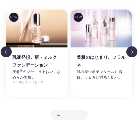
乳液発想。新・ミルク
美肌のはじまり。フラル
ファンデーション
ネ
※
圧巻
のツヤ、うるおい、な
肌の持つポテンシャルに着
めらか美肌。
目。うるおい満ちた肌へ。
※アルビオンにおいて