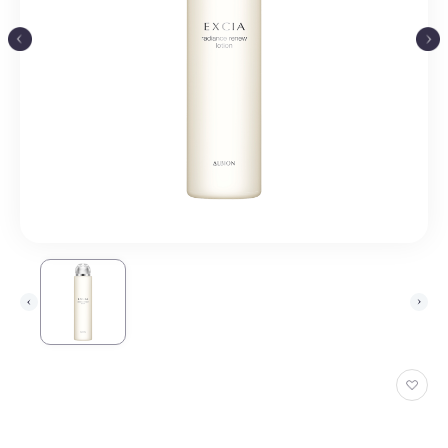
お
気
に