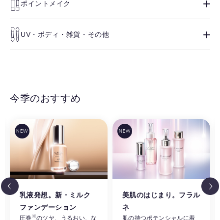
ポイントメイク
UV・ボディ・雑貨・その他
今季のおすすめ
乳液発想。新・ミルク
美肌のはじまり。フラル
ファンデーション
ネ
※
圧巻
のツヤ、うるおい、な
肌の持つポテンシャルに着