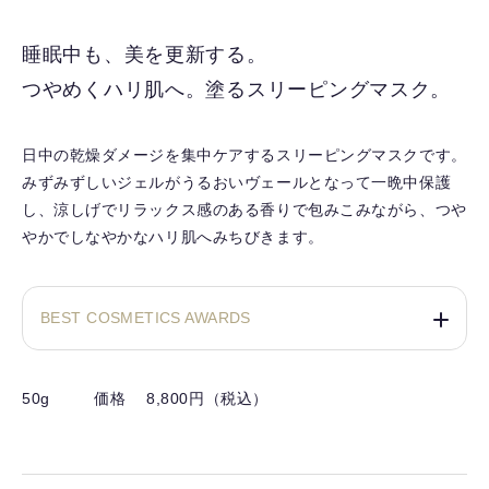
に
入
睡眠中も、美を更新する。
り
つやめくハリ肌へ。塗るスリーピングマスク。
を
解
除
日中の乾燥ダメージを集中ケアするスリーピングマスクです。
す
みずみずしいジェルがうるおいヴェールとなって一晩中保護
る
し、涼しげでリラックス感のある香りで包みこみながら、つや
やかでしなやかなハリ肌へみちびきます。
BEST COSMETICS AWARDS
50g
価格 8,800円（税込）