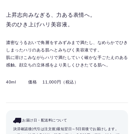
に
入
上昇志向みなぎる、力ある表情へ。
り
美のひき上げハリ美容液。
を
解
除
濃密なうるおいで角層をすみずみまで満たし、なめらかでひき
す
しまったハリのある肌へとみちびく美容液です。
る
肌に溶けこみながらハリで満たしていく確かな手ごたえのある
感触。顔立ちの立体感をより美しくひきたてる肌へ。
40ml
価格 11,000円（税込）
お届け日・配送料について
決済確認後(代引は注文後)最短翌日～5日前後でお届けします。