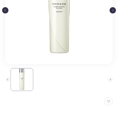
お
気
に