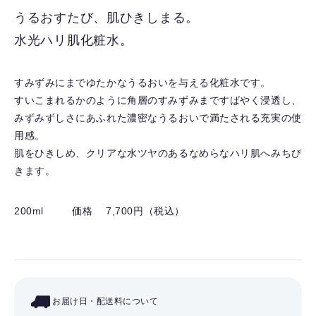
入
うるおすたび、肌ひきしまる。
り
水光ハリ肌化粧水。
を
解
除
すみずみにまでゆたかなうるおいを与える化粧水です。
す
すいこまれるかのように角層のすみずみまですばやく浸透し、
る
みずみずしさにあふれた濃密なうるおいで満たされる充実の使
用感。
肌をひきしめ、クリアな水ツヤのあるなめらなハリ肌へみちび
きます。
200ml
価格 7,700円（税込）
お届け日・配送料について