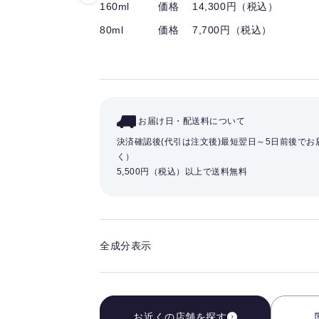
160ml
価格 14,300円（税込）
気
に
80ml
価格 7,700円（税込）
入
り
を
解
除
お届け日・配送料について
す
決済確認後(代引は注文後)最短翌日～5日前後で
る
く）
5,500円（税込）以上で送料無料
全成分表示
お近くの店舗を探す