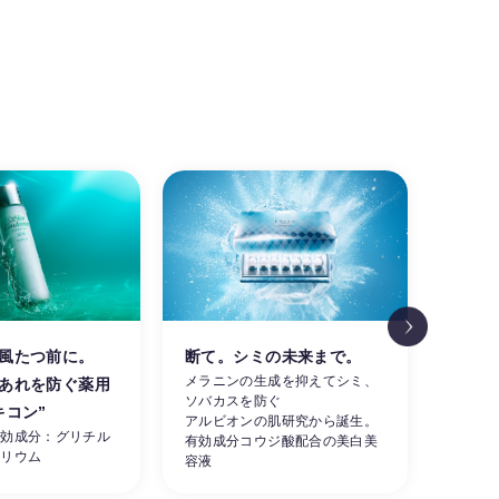
風たつ前に。
断て。シミの未来まで。
涼し
メラニンの生成を抑えてシミ、
あれを防ぐ薬用
肌。
ソバカスを防ぐ
素早く
キコン”
アルビオンの肌研究から誕生。
ーを同
有効成分：グリチル
有効成分コウジ酸配合の美白美
せる夏
カリウム
容液