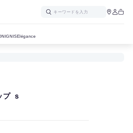
ON
IGNIS
Elégance
プ ｓ