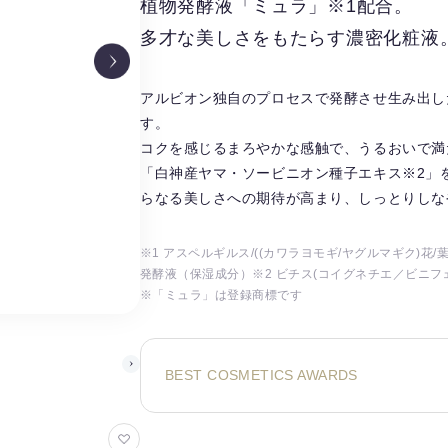
植物発酵液「ミュラ」※1配合。
多才な美しさをもたらす濃密化粧液
アルビオン独自のプロセスで発酵させ生み出し
す。
コクを感じるまろやかな感触で、うるおいで満
「白神産ヤマ・ソービニオン種子エキス※2」
らなる美しさへの期待が高まり、しっとりしな
※1 アスペルギルス/((カワラヨモギ/ヤグルマギク)花/
発酵液（保湿成分）※2 ビチス(コイグネチエ／ビニフ
※「ミュラ」は登録商標です
BEST COSMETICS AWARDS
お