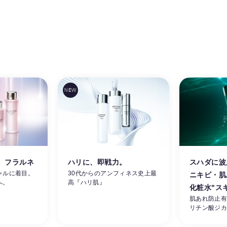
。フラルネ
ハリに、即戦力。
スハダに波
ャルに着目。
30代からのアンフィネス史上最
ニキビ・肌
へ。
高『ハリ肌』
化粧水"ス
肌あれ防止
リチン酸ジ