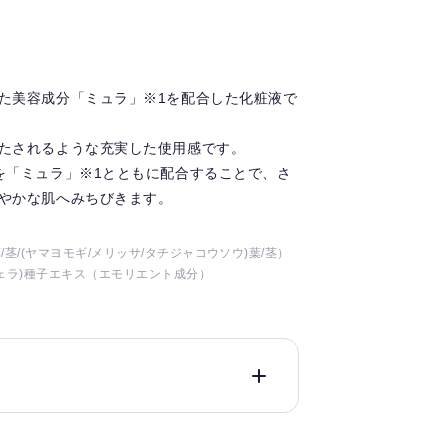
。
た美容成分「ミュラ」※1を配合した化粧液で
たされるような充実した使用感です。
を「ミュラ」※1とともに配合することで、さ
やかな肌へみちびきます。
葉/茎/(ヤマヨモギ/メリッサ/タチジャコウソウ)葉/茎）
ェラ)種子エキス（エモリエント成分）