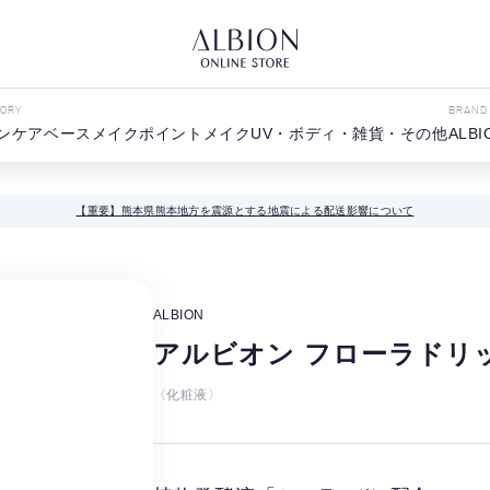
GORY
BRAND
ンケア
ベースメイク
ポイントメイク
UV・ボディ・雑貨・その他
ALBI
【重要】熊本県熊本地方を震源とする地震による配送影響について
ALBION
アルビオン フローラドリッ
〈化粧液〉