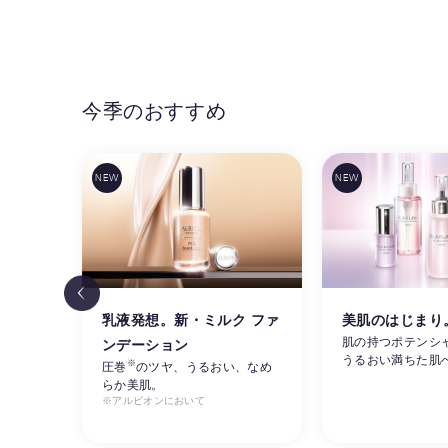
今季のおすすめ
リ感
乳液発想。新・ミルク ファ
美肌のはじまり
肌の持つポテンシ
ンデーション
うるおい満ちた肌
※
ルビオ
圧巻
のツヤ、うるおい、なめ
らか美肌。
※アルビオンにおいて