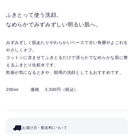
に
入
ふきとって使う洗顔。
り
なめらかでみずみずしい明るい肌へ。
を
解
除
みずみずしく肌あたりやわらかいベースで古い角層やよごれを
す
やさしくオフ。
る
コットンに含ませてふきとるだけで清らかでなめらかな肌に整
えるふきとり化粧水です。
乾燥が気になるときや、朝用の洗顔としてもおすすめです。
200ml
価格 3,300円（税込）
お届け日・配送料について