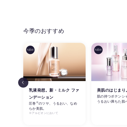
今季のおすすめ
リ感
乳液発想。新・ミルク ファ
美肌のはじまり
肌の持つポテンシ
ンデーション
うるおい満ちた肌
※
ルビオ
圧巻
のツヤ、うるおい、なめ
らか美肌。
※アルビオンにおいて