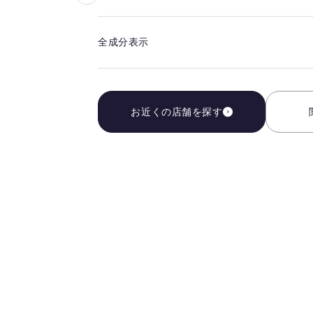
気
に
全成分表示
入
り
を
解
お近くの店舗を探す
除
す
る