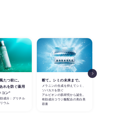
風たつ前に。
断て。シミの未来まで。
涼し
メラニンの生成を抑えてシミ、
あれを防ぐ薬用
肌。
ソバカスを防ぐ
素早く
キコン”
アルビオンの肌研究から誕生。
ーを同
有効成分：グリチル
有効成分コウジ酸配合の美白美
せる夏
カリウム
容液