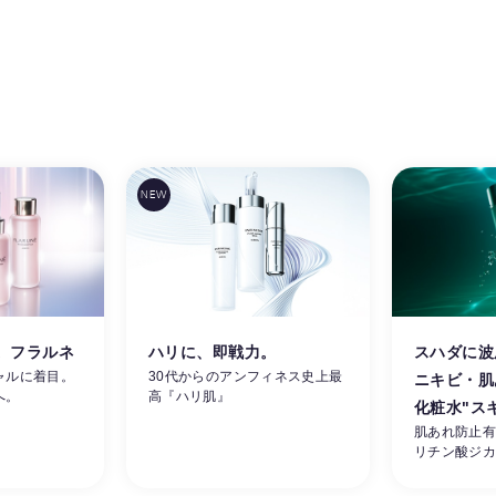
。フラルネ
ハリに、即戦力。
スハダに波
ャルに着目。
30代からのアンフィネス史上最
ニキビ・肌
へ。
高『ハリ肌』
化粧水"ス
肌あれ防止
リチン酸ジ