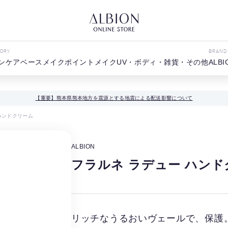
GORY
BRAND
ンケア
ベースメイク
ポイントメイク
UV・ボディ・雑貨・その他
ALBI
【重要】熊本県熊本地方を震源とする地震による配送影響について
ハンドクリーム
ALBION
フラルネ ラデュー ハン
リッチなうるおいヴェールで、保護