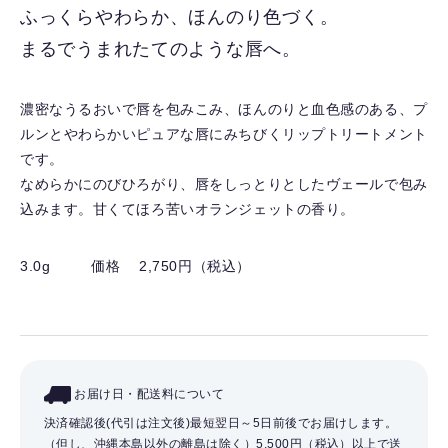
入
ふっくらやわらか、ほんのり色づく。
り
まるでうまれたてのような唇へ。
を
解
除
濃密なうるおいで唇を包みこみ、ほんのりと血色感のある、プ
す
ルンとやわらかいピュアな唇にみちびくリップトリートメント
る
です。
なめらかにのびひろがり、唇をしっとりとしたヴェールで包み
込みます。甘くてほろ苦いオランジェットの香り。
3.0g
価格 2,750円（税込）
お届け日・配送料について
決済確認後(代引は注文後)最短翌日～5日前後でお届けします。
（但し、沖縄本島以外の離島は除く）
5,500円（税込）以上で送