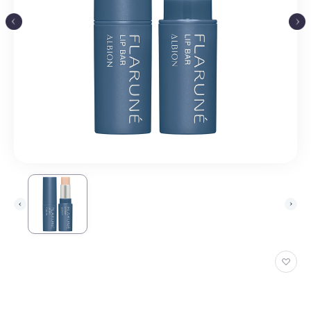
お
気
に