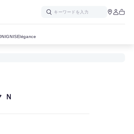
ON
IGNIS
Elégance
 Ｎ