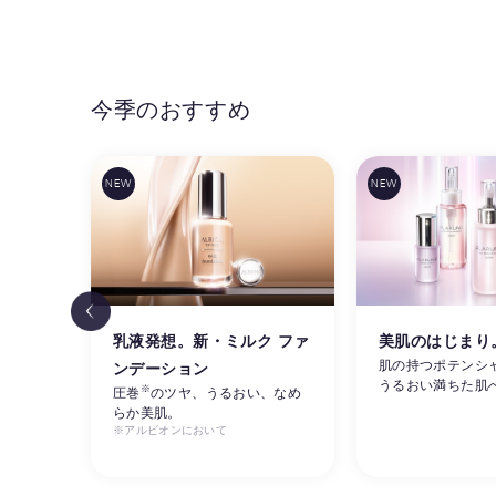
今季のおすすめ
リ感
乳液発想。新・ミルク ファ
美肌のはじまり
肌の持つポテンシ
ンデーション
うるおい満ちた肌
※
ルビオ
圧巻
のツヤ、うるおい、なめ
らか美肌。
※アルビオンにおいて