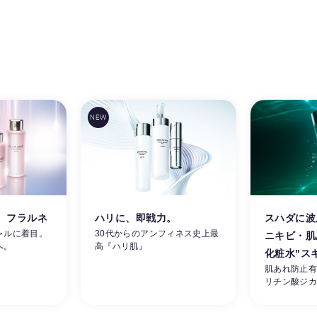
。フラルネ
ハリに、即戦力。
スハダに波
ャルに着目。
30代からのアンフィネス史上最
ニキビ・肌
へ。
高『ハリ肌』
化粧水"ス
肌あれ防止
リチン酸ジ