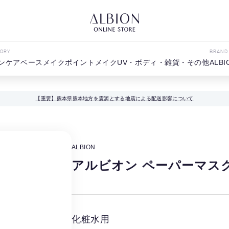
GORY
BRAND
ンケア
ベースメイク
ポイントメイク
UV・ボディ・雑貨・その他
ALBI
【重要】熊本県熊本地方を震源とする地震による配送影響について
ALBION
アルビオン ペーパーマスク
化粧水用