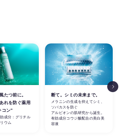
風たつ前に。
断て。シミの未来まで。
涼し
メラニンの生成を抑えてシミ、
あれを防ぐ薬用
肌。
ソバカスを防ぐ
素早く
キコン”
アルビオンの肌研究から誕生。
ーを同
有効成分：グリチル
有効成分コウジ酸配合の美白美
せる夏
カリウム
容液