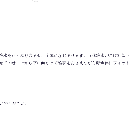
気
に
入
り
を
解
除
す
化粧水をたっぷり含ませ、全体になじませます。（化粧水がこぼれ落
る
わせてのせ、上から下に向かって輪郭をおさえながら顔全体にフィッ
いでください。