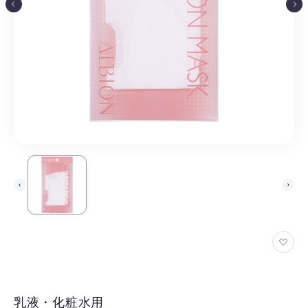
お
気
に
入
乳液・化粧水用