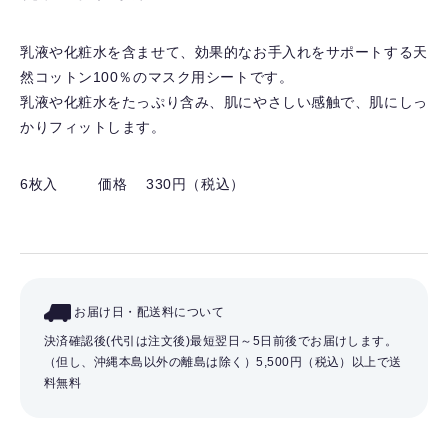
り
を
解
乳液や化粧水を含ませて、効果的なお手入れをサポートする天
除
然コットン100％のマスク用シートです。
す
乳液や化粧水をたっぷり含み、肌にやさしい感触で、肌にしっ
る
かりフィットします。
6枚入
価格 330円（税込）
お届け日・配送料について
決済確認後(代引は注文後)最短翌日～5日前後でお届けします。
（但し、沖縄本島以外の離島は除く）
5,500円（税込）以上で送
料無料