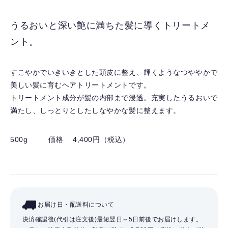
に
入
うるおいと深い艶に満ちた髪に導くトリートメ
り
ント。
を
解
除
すこやかでいきいきとした頭皮に整え、輝くようなつややかで
す
美しい髪に育むヘアトリートメントです。
る
トリートメント成分が髪の内部まで浸透。充実したうるおいで
満たし、しっとりとしたしなやかな髪に整えます。
500g
価格 4,400円（税込）
お届け日・配送料について
決済確認後(代引は注文後)最短翌日～5日前後でお届けします。