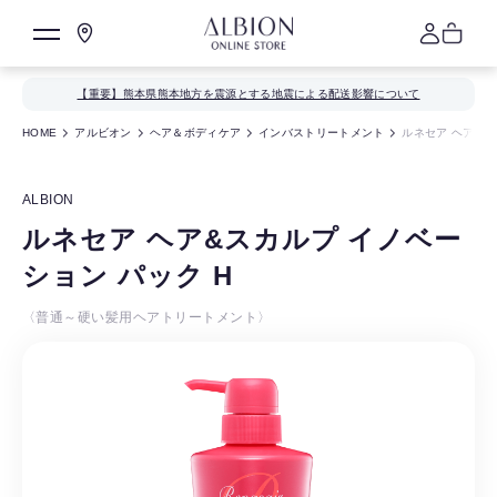
【重要】熊本県熊本地方を震源とする地震による配送影響について
HOME
アルビオン
ヘア＆ボディケア
インバストリートメント
ルネセア ヘア&ス
ALBION
ルネセア ヘア&スカルプ イノベー
ション パック H
〈普通～硬い髪用ヘアトリートメント〉