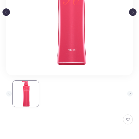
お
気
に