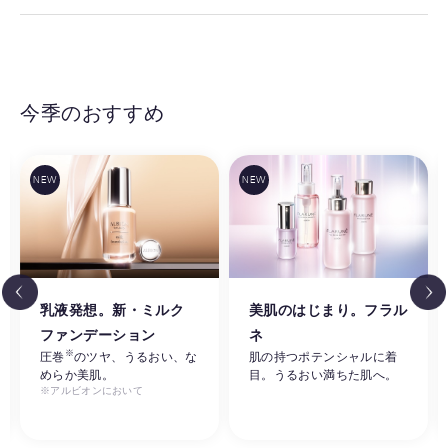
今季のおすすめ
乳液発想。新・ミルク
美肌のはじまり。フラル
ファンデーション
ネ
※
圧巻
のツヤ、うるおい、な
肌の持つポテンシャルに着
めらか美肌。
目。うるおい満ちた肌へ。
※アルビオンにおいて