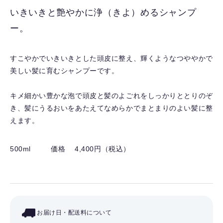
入
いきいきと艶やかに浄（きよ）めるシャンプ
り
ー。
を
解
除
すこやかでいきいきとした頭皮に整え、輝くようなつややかで
す
美しい髪に育むシャンプーです。
る
キメ細かい豊かな泡で頭皮と髪のよごれをしっかりととりのぞ
き、髪にうるおいをあたえてなめらかでまとまりのよい髪に整
えます。
500ml
価格 4,400円（税込）
お届け日・配送料について