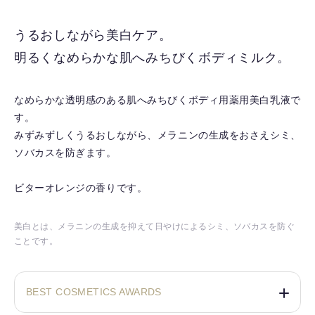
に
入
うるおしながら美白ケア。
り
明るくなめらかな肌へみちびくボディミルク。
を
解
除
なめらかな透明感のある肌へみちびくボディ用薬用美白乳液で
す
す。
る
みずみずしくうるおしながら、メラニンの生成をおさえシミ、
ソバカスを防ぎます。
ビターオレンジの香りです。
美白とは、メラニンの生成を抑えて日やけによるシミ、ソバカスを防ぐ
ことです。
BEST COSMETICS AWARDS