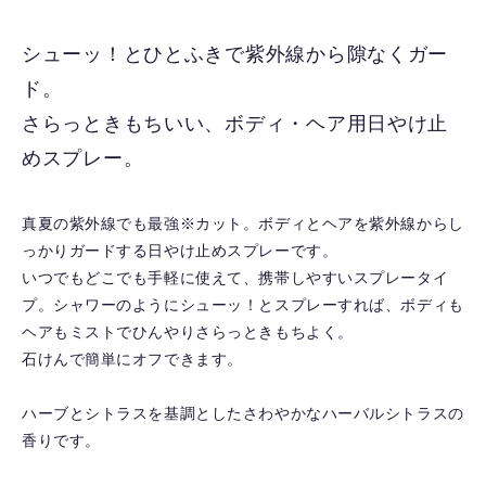
に
入
シューッ！とひとふきで紫外線から隙なくガー
り
ド。
を
解
さらっときもちいい、ボディ・ヘア用日やけ止
除
めスプレー。
す
る
真夏の紫外線でも最強※カット。ボディとヘアを紫外線からし
っかりガードする日やけ止めスプレーです。
いつでもどこでも手軽に使えて、携帯しやすいスプレータイ
プ。シャワーのようにシューッ！とスプレーすれば、ボディも
ヘアもミストでひんやりさらっときもちよく。
石けんで簡単にオフできます。
ハーブとシトラスを基調としたさわやかなハーバルシトラスの
香りです。