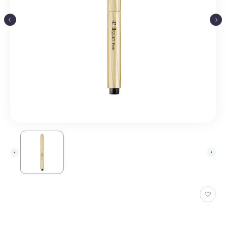
お
気
に