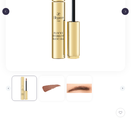
お
気
に